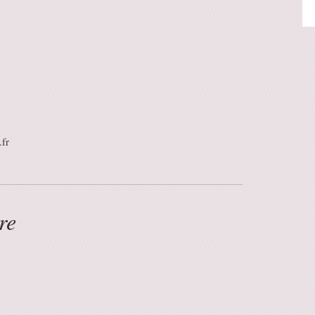
fr
ure